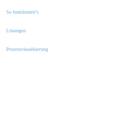
So funktioniert’s
Lösungen
Prozessvisualisierung
TEAM
KONTAKT
NEWS
NETZWERK
IMPRESSUM
Datenschutzerklärung