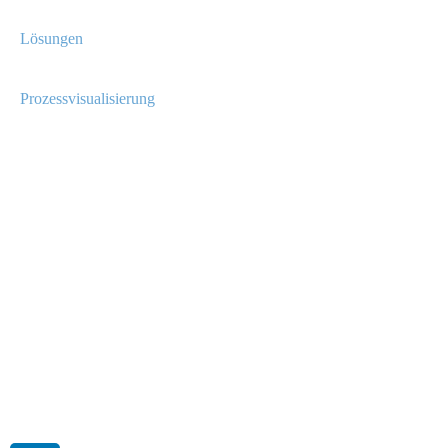
Lösungen
Prozessvisualisierung
TEAM
KONTAKT
NEWS
NETZWERK
IMPRESSUM
Datenschutzerklärung