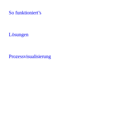
So funktioniert’s
Lösungen
Prozessvisualisierung
TEAM
KONTAKT
NEWS
NETZWERK
IMPRESSUM
Datenschutzerklärung