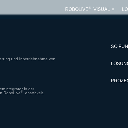
®
ROBOLIVE
VISUAL
L
SO FUN
mierung und Inbetriebnahme von
LÖSUN
PROZE
emintegrator in der
®
on RoboLive
entwickelt.