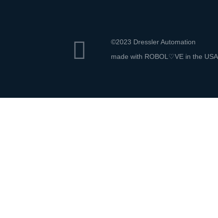
©2023 Dressler Automation
made with ROBOL♡VE in the USA