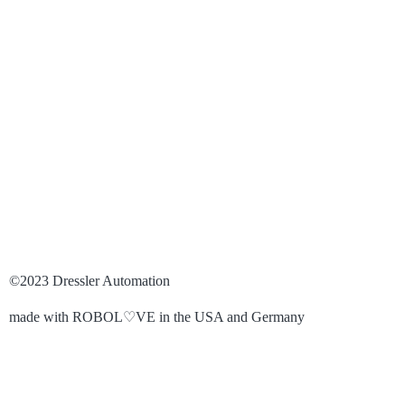
KONTAKT
NEWS
NETZWERK
IMPRESSUM
Datenschutzerklärung
©2023 Dressler Automation
made with ROBOL♡VE in the USA and Germany